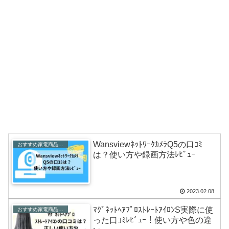
WansviewﾈｯﾄﾜｰｸｶﾒﾗQ5の口ｺﾐ
おすすめ家電商品レビュー
は？使い方や録画方法ﾚﾋﾞｭｰ
2023.02.08
ﾏｸﾞﾈｯﾄﾍｱﾌﾟﾛｽﾄﾚｰﾄｱｲﾛﾝS実際に使
おすすめ家電商品レビュー
った口ｺﾐﾚﾋﾞｭｰ！使い方や色の違