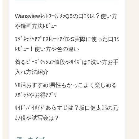
WansviewﾈｯﾄﾜｰｸｶﾒﾗQ5の口ｺﾐは？使い方
や録画方法ﾚﾋﾞｭｰ
ﾏｸﾞﾈｯﾄﾍｱﾌﾟﾛｽﾄﾚｰﾄｱｲﾛﾝS実際に使った口ｺﾐ
ﾚﾋﾞｭｰ！使い方や色の違い
着るﾋﾞｰｽﾞｸｯｼｮﾝ値段やｻｲｽﾞは?洗い方お手
入れ方法紹介
ｿﾛ活おすすめ!男性もかっこよく楽しめる
ｽﾎﾟｯﾄやお得ｱﾌﾟﾘ
ｻｲﾄﾞﾊﾞｲｻｲﾄﾞあらすじは？坂口健太郎の元
ｶﾉ役や試写会は？