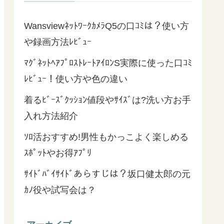
WansviewﾈｯﾄﾜｰｸｶﾒﾗQ5の口ｺﾐは？使い方
や録画方法ﾚﾋﾞｭｰ
ﾏｸﾞﾈｯﾄﾍｱﾌﾟﾛｽﾄﾚｰﾄｱｲﾛﾝS実際に使った口ｺﾐ
ﾚﾋﾞｭｰ！使い方や色の違い
着るﾋﾞｰｽﾞｸｯｼｮﾝ値段やｻｲｽﾞは?洗い方お手
入れ方法紹介
ｿﾛ活おすすめ!男性もかっこよく楽しめる
ｽﾎﾟｯﾄやお得ｱﾌﾟﾘ
ｻｲﾄﾞﾊﾞｲｻｲﾄﾞあらすじは？坂口健太郎の元
ｶﾉ役や試写会は？