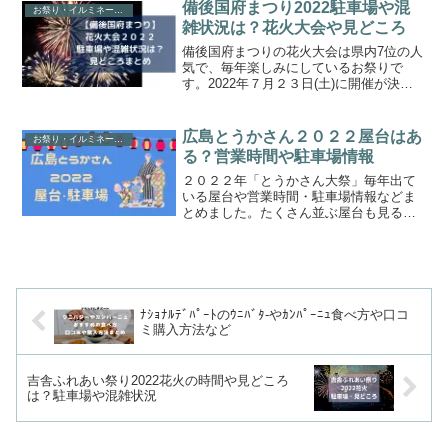
です。毎年沢山の方が訪れるイベントな
備後国府まつり2022駐車場や混
お祭り・イルミネーション情報
ので花火の時間や見...
雑状況は？花火大会や見どころ
備後国府まつりの花火大会は県内7位の人
気で、毎年楽しみにしているお祭りで
す。2022年７月２３日(土)に開催が決ま
ったので備後国府まつり花火大会の駐車
場や混雑状況、見どころなどまとめまし
た！人気なお祭りなので駐車場や混雑状
広島とうかさん２０２２屋台はあ
お祭り・イルミネーション情報
況、花火大会の詳し...
る？営業時間や駐車場情報
２０２２年「とうかさん大祭」毎年出て
いる屋台や営業時間・駐車場情報などま
とめました。たくさん並ぶ屋台も見るだ
けでテンションが上がりますよね。営業
時間やおすすめ駐車場情報も参考にして
ください。とうかさんは市内の中央通り
中心として開催され、別名...
ﾅｼｮﾅﾙﾃﾞﾊﾟｰﾄのｳﾆﾊﾞﾀ-やｶﾝﾊﾟｰﾆｭ食べ方や口コ
ミ購入方法など
吉舎ふれあい祭り2022花火の時間や見どころ
は？駐車場や混雑状況