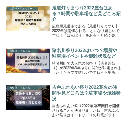
っぽ祭り2022年の日時や場所、例年の出
し物や美味しかったお店など見どころを
尾道灯りまつり2022屋台はあ
お祭り・イルミネーション情報
紹介したいと思い...
る？時間や駐車場など見どころ紹
介
広島県尾道市である【尾道灯りまつり】
2022年は開催されることになり嬉しいで
すね！「ぼんぼり」をお寺へと続く参道
や海沿いなどに灯す光景はとても幻想
的…見どころです。尾道灯りまつり2022
年屋台はあるのか、時間や駐車場見どこ
猪名川祭り2022はいつ？場所や
お祭り・イルミネーション情報
ろなどまとめました...
駐車場イベントや混雑状況など
猪名川町で大人気のお祭り【猪名川祭
り】が2022年3年ぶりに開催が決定されま
した！たろママ嬉しいですね＾＾場所や
時間駐車場なども気になりますね。大人
も子供も楽しめるイベントが盛りだくさ
んで、毎年沢山のお店が並んでいまし
吉舎ふれあい祭り2022花火の時
お祭り・イルミネーション情報
た。2022年猪名川祭...
間や見どころは？駐車場や混雑状
況
吉舎ふれあい祭り2022年第35回目が開催
されることが決まりましたね！吉舎ふれ
あい祭りはイロトリドリの灯篭がライト
アップされるのが見どころで、フィナー
レには花火も上がりとても素敵なお祭り